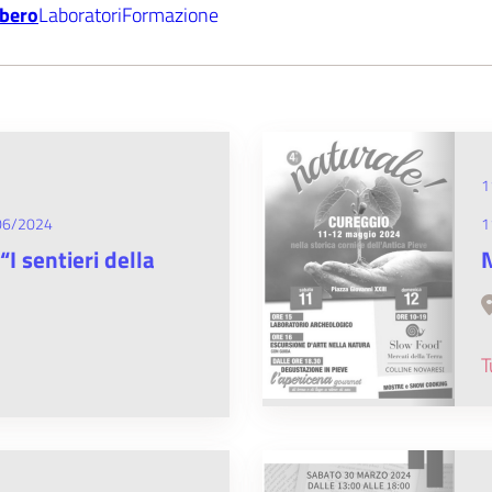
ibero
Laboratori
Formazione
1
06/2024
1
I sentieri della
N
T