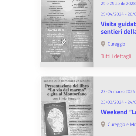
25 e 25 aprile 2028
25/04/2024 - 28/
Visita guida
sentieri del
Cureggio
Tutti i dettagli
23-24 marzo 2024
23/03/2024 - 24/
Weekend “La
Cureggio e M