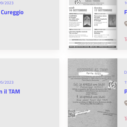
09/2023
1
a Cureggio
F
T
D
05/2023
1
n il TAM
P
T