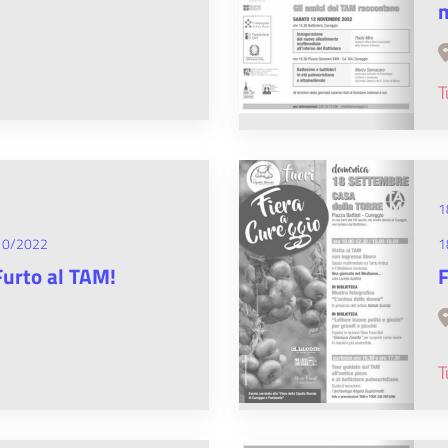
m
T
1
10/2022
1
urto al TAM!
F
T