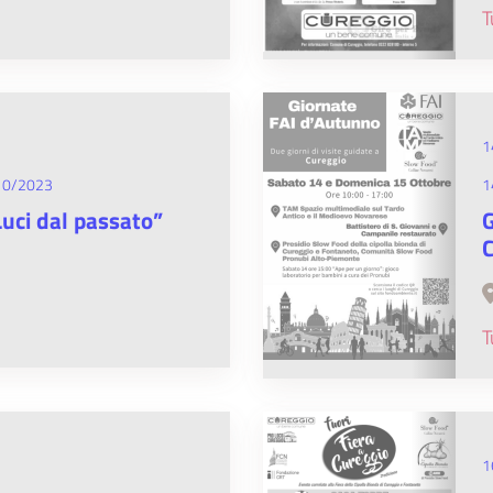
T
1
10/2023
1
uci dal passato”
G
C
T
1