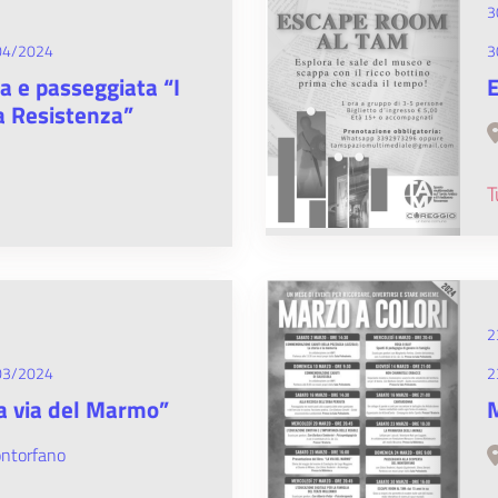
3
04/2024
3
ta e passeggiata “I
la Resistenza”
T
2
03/2024
2
 via del Marmo”
M
ontorfano