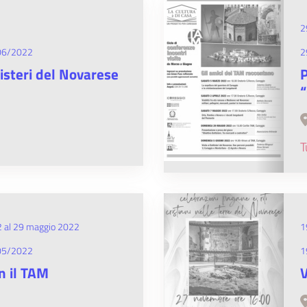
2
06/2022
2
tisteri del Novarese
P
“
T
 al 29 maggio 2022
1
05/2022
1
n il TAM
V