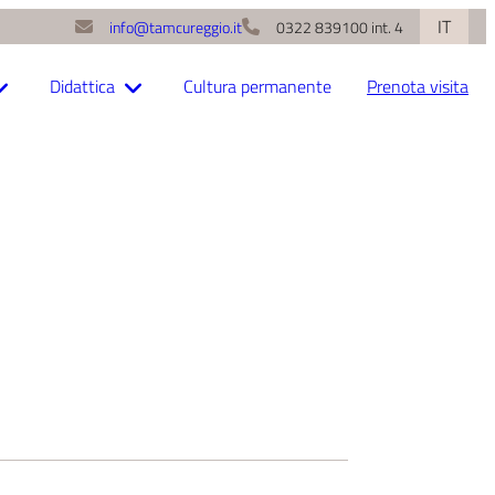
IT
info@tamcureggio.it
0322 839100 int. 4
Prenota visita
Didattica
Cultura permanente