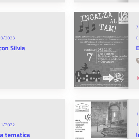
7
03/2023
0
on Silvia
E
T
1
11/2022
1
ta tematica
I